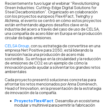
Recientemente tuvo lugar el webinar “Revolutionizing
Green Industries: Cutting-Edge Digital Solutions for
Steel Decarbonization”. Organizado en colaboración
con los proyectos europeos Flex4Fact, Twinghy y
Alchimia, el evento se centró en cómo estos proyectos
están enfrentando algunos desafíos clave en la
industria del acero a través del caso de uso de CELSA,
una compañía de acero líder en Europa en la producción
circular de bajas emisiones.
CELSA Group
, con su estrategia de convertirse en una
empresa Net Positive para 2050, está liderando la
transición hacia una producción de acero más
sostenible. Su enfoque en la circularidad y la reducción
de emisiones de CO2 es un ejemplo de cómo la
innovación puede ayudar a solventar los grandes retos
ambientales
Cada proyecto presentó soluciones concretas para
afrontar los retos mencionados por Anna Domènech,
Head of Innovation, en la presentación de la estrategia
de innovación de la compañía.
Proyecto Flex4Fact
: Desarrolla un ecosistema
modular y multinivel para permitir la fabricación