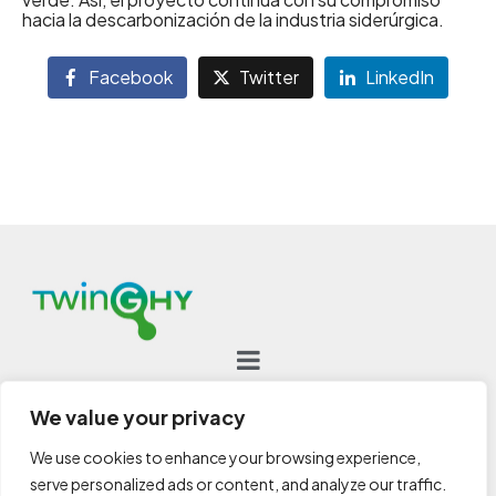
hacia la descarbonización de la industria siderúrgica.
Facebook
Twitter
LinkedIn
We value your privacy
We use cookies to enhance your browsing experience,
Funding from the European Union’s RFCS Big
serve personalized ads or content, and analyze our traffic.