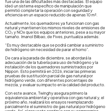
fue una de las dificultades más destacadas. El equipo
ideó un sistema específico de manipulación que
permitió completar la operación con seguridad y
eficiencia en un espacio reducido de apenas 10 m².
Actualmente, los quemadores ya funcionan con gas
natural y mantienen los mismos niveles de emisiones de
CO₂ y NOx que los equipos anteriores, pese a su mayor
tamaño. Imanol Bilbao, de Fives, puntualiza además:
“Es muy destacable que se podrá cambiar a suministro
de hidrógeno sin necesidad de parar el horno”.
De cara a la parada de diciembre, se abordará la
adecuación de la tubería para uso de hidrógeno y la
instalación de los quemadores suministrados por
Nippon. Esto permitirá en 2026, iniciar las primeras
pruebas de sustitución parcial de gas natural por
hidrógeno verde, con diferentes porcentajes de
mezcla, y evaluar su impacto en la calidad del producto.
Con este avance, Twinghy asegura primero la
equivalencia ambiental y operativa con gas natural y, el
próximo año, realizará los ensayos reemplazando
parcialmente el suministro de gas natural por hidrógeno
verde. Así, el proyecto continúa con su compromiso