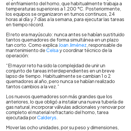
el enfriamiento del horno, que habitualmente trabaja a
temperaturas superiores a 1.200 °C. Posteriormente,
los equipos se organizaron en turnos continuos, 24
horas al día y 7 días a la semana, para ejecutar las tareas
en tiempo récord.
El reto era mayúsculo: nunca antes se habían sustituido
tantos quemadores de forma simultánea en un plazo
tan corto. Como explica
Joan Jiménez
, responsable de
mantenimiento de
Celsa
y coordinar técnico de la
operación:
“El mayor reto ha sido la complejidad de unir un
conjunto de tareas interdependientes en un breve
lapso de tiempo. Habitualmente se cambian 1 o 2
quemadores al año, pero nunca se habían realizado
tantos cambios a la vez.”
Los nuevos quemadores son más grandes que los
anteriores, lo que obligó a instalar una nueva tubería de
gas natural, incorporar válvulas adicionales y renovar por
completo el material refractario del horno, tarea
ejecutada por
Calderys
.
Mover las ocho unidades, por su peso y dimensiones,