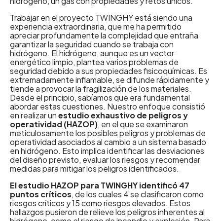
hidrógeno, un gas con propiedades y retos únicos.
Trabajar en el proyecto TWINGHY está siendo una
experiencia extraordinaria, que me ha permitido
apreciar profundamente la complejidad que entraña
garantizar la seguridad cuando se trabaja con
hidrógeno. El hidrógeno, aunque es un vector
energético limpio, plantea varios problemas de
seguridad debido a sus propiedades fisicoquímicas. Es
extremadamente inflamable, se difunde rápidamente y
tiende a provocar la fragilización de los materiales.
Desde el principio, sabíamos que era fundamental
abordar estas cuestiones. Nuestro enfoque consistió
en realizar un
estudio exhaustivo de peligros y
operatividad (HAZOP)
, en el que se examinaron
meticulosamente los posibles peligros y problemas de
operatividad asociados al cambio a un sistema basado
en hidrógeno. Esto implica identificar las desviaciones
del diseño previsto, evaluar los riesgos y recomendar
medidas para mitigar los peligros identificados.
El estudio HAZOP para TWINGHY identificó 47
puntos críticos
, de los cuales 4 se clasificaron como
riesgos críticos y 15 como riesgos elevados. Estos
hallazgos pusieron de relieve los peligros inherentes al
hidrógeno, como el riesgo de incendio y explosión. Para