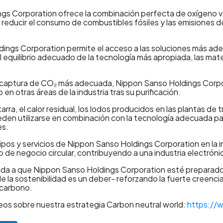
gs Corporation ofrece la combinación perfecta de oxígeno v
s reducir el consumo de combustibles fósiles y las emisiones 
ings Corporation permite el acceso a las soluciones más ade
 equilibrio adecuado de la tecnología más apropiada, las mater
 captura de CO₂ más adecuada, Nippon Sanso Holdings Corporat
n otras áreas de la industria tras su purificación.
arra, el calor residual, los lodos producidos en las plantas de
ueden utilizarse en combinación con la tecnología adecuada par
es.
ipos y servicios de Nippon Sanso Holdings Corporation en la 
o de negocio circular, contribuyendo a una industria electróni
da a que Nippon Sanso Holdings Corporation esté preparado p
e la sostenibilidad es un deber- reforzando la fuerte creencia
 carbono.
deos sobre nuestra estrategia Carbon neutral world:
https://