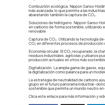
Combustión ecológica. Nippon Sanso Holdin
más avanzada, lo que permite a las industria
abaratando también la captura de CO₂.
Soluciones de hidrógeno. Nippon Sanso Hold
en carbono de forma sostenible, utilizando el
renovable
Captura de CO₂. Utilizando la tecnología de
CO₂ en diferentes procesos de producción o e
Economía circular. El CO₂ recuperado, la chat
residuos industriales, agrícolas y urbanos p
producción actuales en otros más sostenibl
Digitalización. La amplia gama de gases, equ
la digitalización como palanca para un model
La estrategia de neutralidad de carbono ayu
grupo en el futuro panorama industrial -dond
sostenible que permite un mundo neutro en
Clica este enlace para más información y vi